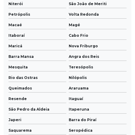
Niterói
São João de Meriti
Petrópolis
Volta Redonda
Macaé
Magé
Itaboraí
Cabo Frio
Maricá
Nova Friburgo
Barra Mansa
Angra dos Reis
Mesquita
Teresópolis
Rio das Ostras
Nilópolis
Queimados
Araruama
Resende
Itaguaí
São Pedro da Aldeia
Itaperuna
Japeri
Barra do Piraí
Saquarema
Seropédica