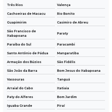
Três Rios
Valença
Cachoeiras de Macacu
Rio Bonito
Guapimirim
Casimiro de Abreu
São Francisco de
Paraty
Itabapoana
Paraíba do Sul
Paracambi
Santo Antônio de Pádua
Mangaratiba
Armação dos Búzios
São Fidélis
São João da Barra
Bom Jesus do Itabapoana
Vassouras
Tanguá
Arraial do Cabo
Itatiaia
Paty do Alferes
Bom Jardim
Iguaba Grande
Piraí