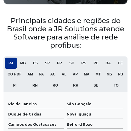
Principais cidades e regiões do
Brasil onde a JR Solutions atende
Software para análise de rede
profibus:
RJ
MG
ES
SP
PR
SC
RS
PE
BA
CE
GO e DF
AM
PA
AC
AL
AP
MA
MT
MS
PB
PI
RN
RO
RR
SE
TO
Rio de Janeiro
São Gonçalo
Duque de Caxias
Nova Iguaçu
Campos dos Goytacazes
Belford Roxo