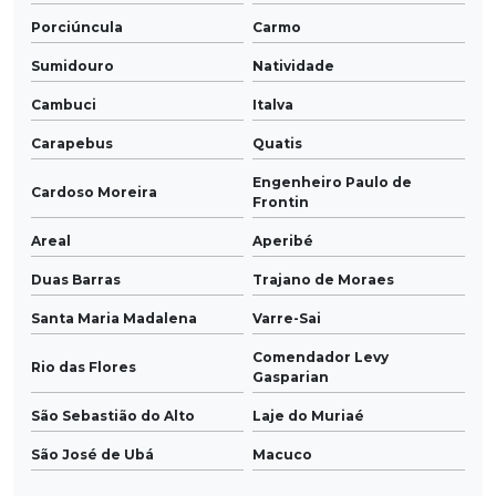
Porciúncula
Carmo
Sumidouro
Natividade
Cambuci
Italva
Carapebus
Quatis
Engenheiro Paulo de
Cardoso Moreira
Frontin
Areal
Aperibé
Duas Barras
Trajano de Moraes
Santa Maria Madalena
Varre-Sai
Comendador Levy
Rio das Flores
Gasparian
São Sebastião do Alto
Laje do Muriaé
São José de Ubá
Macuco