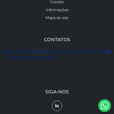
Contato
Informações
Mapa do site
CONTATOS
(11) 2673-3998
(11) 2368-3265
(11) 2671-5893
nelson@jrsolutions.com.br
Rua Maria de Jesus, 11
Tatuapé, São Paulo - SP
CEP: 03317-050
SIGA-NOS