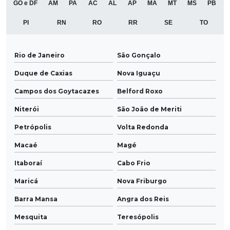
GO e DF
AM
PA
AC
AL
AP
MA
MT
MS
PB
PI
RN
RO
RR
SE
TO
Rio de Janeiro
São Gonçalo
Duque de Caxias
Nova Iguaçu
Campos dos Goytacazes
Belford Roxo
Niterói
São João de Meriti
Petrópolis
Volta Redonda
Macaé
Magé
Itaboraí
Cabo Frio
Maricá
Nova Friburgo
Barra Mansa
Angra dos Reis
Mesquita
Teresópolis