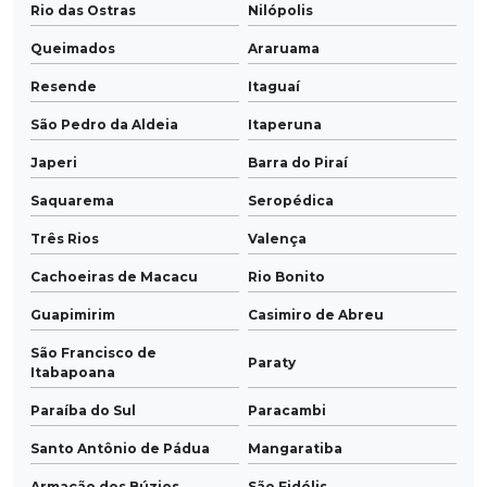
Rio das Ostras
Nilópolis
Queimados
Araruama
Resende
Itaguaí
São Pedro da Aldeia
Itaperuna
Japeri
Barra do Piraí
Saquarema
Seropédica
Três Rios
Valença
Cachoeiras de Macacu
Rio Bonito
Guapimirim
Casimiro de Abreu
São Francisco de
Paraty
Itabapoana
Paraíba do Sul
Paracambi
Santo Antônio de Pádua
Mangaratiba
Armação dos Búzios
São Fidélis