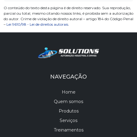
O conteúdo do texto desta página é de direito reservado. Sua reprodução,
parcial ou total, mesmo citando nossos links, é proibida sem a autorização
do autor. Crime de violação de direito autoral – artigo 184 do Código Penal
–
Lei 9610/98 - Lei de direitos autorais
.
NAVEGAÇÃO
Home
Quem somos
Produtos
Serviços
Treinamentos