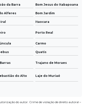
oão da Barra
Bom Jesus do Itabapoana
do Alferes
Bom Jardim
iral
Itaocara
eiro
Porto Real
úncula
Carmo
pebus
Quatis
Barras
Trajano de Moraes
ebastião do Alto
Laje do Muriaé
utorização do autor. Crime de violação de direito autoral –