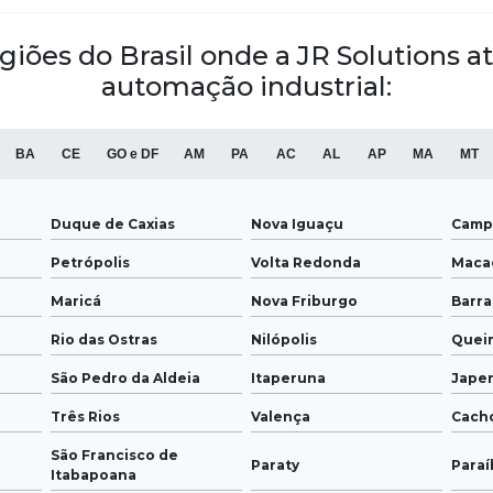
egiões do Brasil onde a JR Solutions
automação industrial:
BA
CE
GO e DF
AM
PA
AC
AL
AP
MA
MT
Duque de Caxias
Nova Iguaçu
Camp
Petrópolis
Volta Redonda
Maca
Maricá
Nova Friburgo
Barr
Rio das Ostras
Nilópolis
Quei
São Pedro da Aldeia
Itaperuna
Japer
Três Rios
Valença
Cach
São Francisco de
Paraty
Paraí
Itabapoana