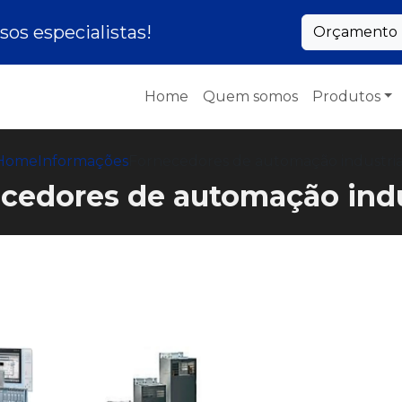
os especialistas!
Orçamento p
Home
Quem somos
Produtos
Home
Informações
Fornecedores de automação industria
cedores de automação indu