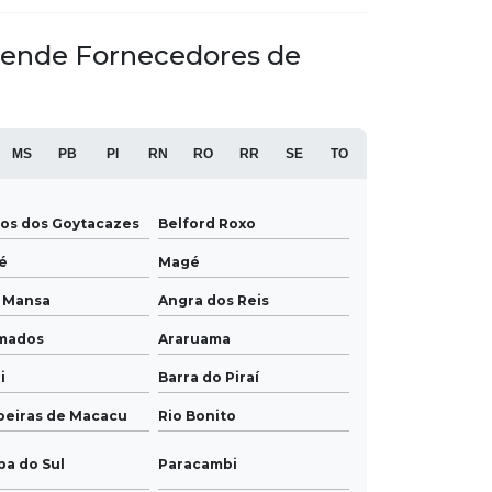
 atende Fornecedores de
MS
PB
PI
RN
RO
RR
SE
TO
os dos Goytacazes
Belford Roxo
é
Magé
a Mansa
Angra dos Reis
mados
Araruama
i
Barra do Piraí
oeiras de Macacu
Rio Bonito
ba do Sul
Paracambi