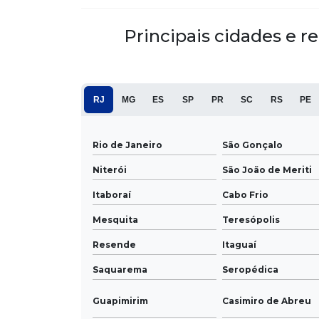
Principais cidades e r
RJ
MG
ES
SP
PR
SC
RS
PE
Rio de Janeiro
São Gonçalo
Niterói
São João de Meriti
Itaboraí
Cabo Frio
Mesquita
Teresópolis
Resende
Itaguaí
Saquarema
Seropédica
Guapimirim
Casimiro de Abreu