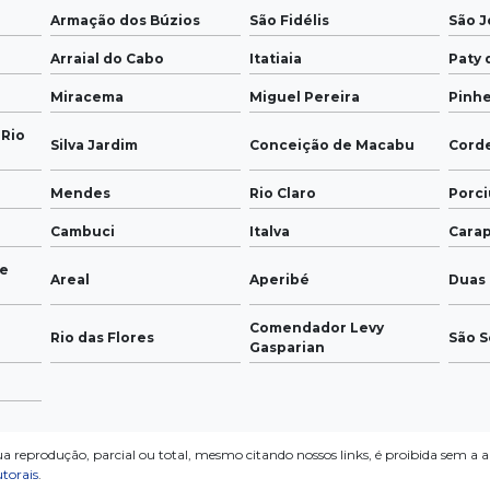
Armação dos Búzios
São Fidélis
São J
Arraial do Cabo
Itatiaia
Paty 
Miracema
Miguel Pereira
Pinhe
 Rio
Silva Jardim
Conceição de Macabu
Cord
Mendes
Rio Claro
Porci
Cambuci
Italva
Cara
de
Areal
Aperibé
Duas 
Comendador Levy
Rio das Flores
São S
Gasparian
ua reprodução, parcial ou total, mesmo citando nossos links, é proibida sem a a
utorais
.