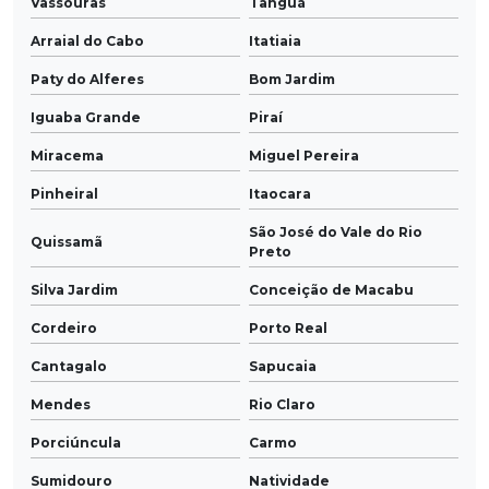
Vassouras
Tanguá
Arraial do Cabo
Itatiaia
Paty do Alferes
Bom Jardim
Iguaba Grande
Piraí
Miracema
Miguel Pereira
Pinheiral
Itaocara
São José do Vale do Rio
Quissamã
Preto
Silva Jardim
Conceição de Macabu
Cordeiro
Porto Real
Cantagalo
Sapucaia
Mendes
Rio Claro
Porciúncula
Carmo
Sumidouro
Natividade