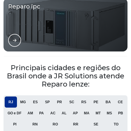
Reparo ipc
Principais cidades e regiões do
Brasil onde a JR Solutions atende
Reparo lenze:
RJ
MG
ES
SP
PR
SC
RS
PE
BA
CE
GO e DF
AM
PA
AC
AL
AP
MA
MT
MS
PB
PI
RN
RO
RR
SE
TO