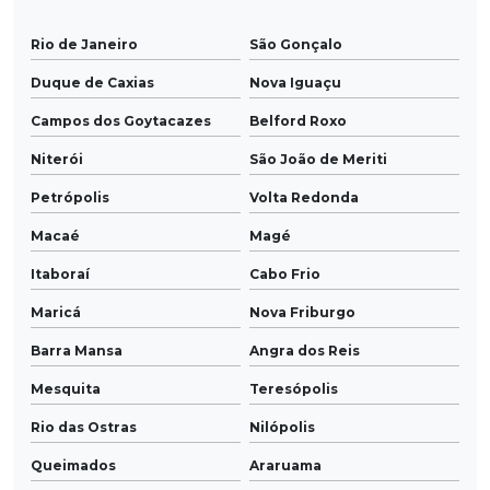
Rio de Janeiro
São Gonçalo
Duque de Caxias
Nova Iguaçu
Campos dos Goytacazes
Belford Roxo
Niterói
São João de Meriti
Petrópolis
Volta Redonda
Macaé
Magé
Itaboraí
Cabo Frio
Maricá
Nova Friburgo
Barra Mansa
Angra dos Reis
Mesquita
Teresópolis
Rio das Ostras
Nilópolis
Queimados
Araruama