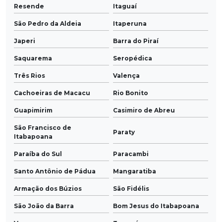
Resende
Itaguaí
São Pedro da Aldeia
Itaperuna
Japeri
Barra do Piraí
Saquarema
Seropédica
Três Rios
Valença
Cachoeiras de Macacu
Rio Bonito
Guapimirim
Casimiro de Abreu
São Francisco de
Paraty
Itabapoana
Paraíba do Sul
Paracambi
Santo Antônio de Pádua
Mangaratiba
Armação dos Búzios
São Fidélis
São João da Barra
Bom Jesus do Itabapoana