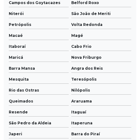
Campos dos Goytacazes
Belford Roxo
Niterói
São João de Meriti
Petrópolis
Volta Redonda
Macaé
Magé
Itaboraí
Cabo Frio
Maricá
Nova Friburgo
Barra Mansa
Angra dos Reis
Mesquita
Teresópolis
Rio das Ostras
Nilópolis
Queimados
Araruama
Resende
Itaguaí
São Pedro da Aldeia
Itaperuna
Japeri
Barra do Piraí