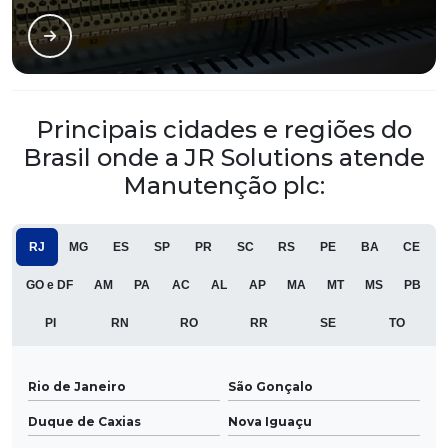
Principais cidades e regiões do
Brasil onde a JR Solutions atende
Manutenção plc:
RJ
MG
ES
SP
PR
SC
RS
PE
BA
CE
GO e DF
AM
PA
AC
AL
AP
MA
MT
MS
PB
PI
RN
RO
RR
SE
TO
Rio de Janeiro
São Gonçalo
Duque de Caxias
Nova Iguaçu