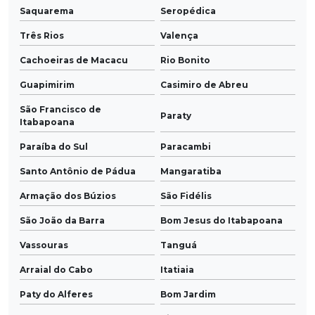
Saquarema
Seropédica
Três Rios
Valença
Cachoeiras de Macacu
Rio Bonito
Guapimirim
Casimiro de Abreu
São Francisco de
Paraty
Itabapoana
Paraíba do Sul
Paracambi
Santo Antônio de Pádua
Mangaratiba
Armação dos Búzios
São Fidélis
São João da Barra
Bom Jesus do Itabapoana
Vassouras
Tanguá
Arraial do Cabo
Itatiaia
Paty do Alferes
Bom Jardim