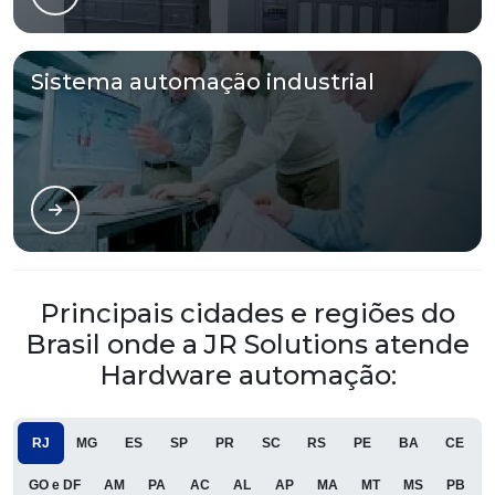
Sistema automação industrial
Principais cidades e regiões do
Brasil onde a JR Solutions atende
Hardware automação:
RJ
MG
ES
SP
PR
SC
RS
PE
BA
CE
GO e DF
AM
PA
AC
AL
AP
MA
MT
MS
PB