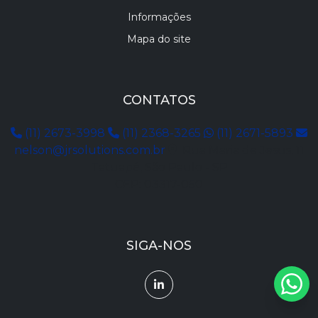
Informações
Mapa do site
CONTATOS
(11) 2673-3998
(11) 2368-3265
(11) 2671-5893
nelson@jrsolutions.com.br
Rua Maria de Jesus, 11
Tatuapé, São Paulo - SP
CEP: 03317-050
SIGA-NOS