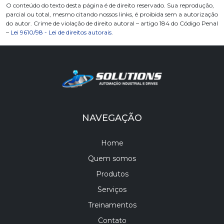
O conteúdo do texto desta página é de direito reservado. Sua reprodução,
parcial ou total, mesmo citando nossos links, é proibida sem a autorização
do autor. Crime de violação de direito autoral – artigo 184 do Código Penal
–
Lei 9610/98 - Lei de direitos autorais
.
NAVEGAÇÃO
Home
Quem somos
Produtos
Serviços
Treinamentos
Contato