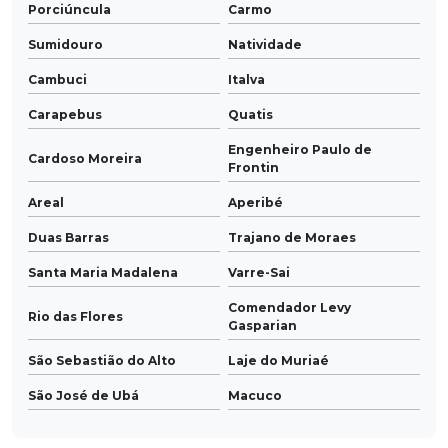
Porciúncula
Carmo
Sumidouro
Natividade
Cambuci
Italva
Carapebus
Quatis
Engenheiro Paulo de
Cardoso Moreira
Frontin
Areal
Aperibé
Duas Barras
Trajano de Moraes
Santa Maria Madalena
Varre-Sai
Comendador Levy
Rio das Flores
Gasparian
São Sebastião do Alto
Laje do Muriaé
São José de Ubá
Macuco