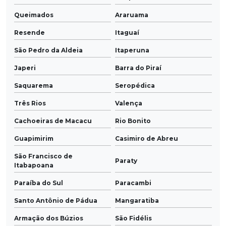
Queimados
Araruama
Resende
Itaguaí
São Pedro da Aldeia
Itaperuna
Japeri
Barra do Piraí
Saquarema
Seropédica
Três Rios
Valença
Cachoeiras de Macacu
Rio Bonito
Guapimirim
Casimiro de Abreu
São Francisco de
Paraty
Itabapoana
Paraíba do Sul
Paracambi
Santo Antônio de Pádua
Mangaratiba
Armação dos Búzios
São Fidélis