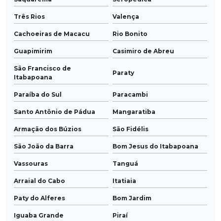
Três Rios
Valença
Cachoeiras de Macacu
Rio Bonito
Guapimirim
Casimiro de Abreu
São Francisco de
Paraty
Itabapoana
Paraíba do Sul
Paracambi
Santo Antônio de Pádua
Mangaratiba
Armação dos Búzios
São Fidélis
São João da Barra
Bom Jesus do Itabapoana
Vassouras
Tanguá
Arraial do Cabo
Itatiaia
Paty do Alferes
Bom Jardim
Iguaba Grande
Piraí