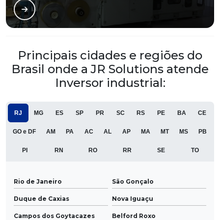
Principais cidades e regiões do
Brasil onde a JR Solutions atende
Inversor industrial:
RJ
MG
ES
SP
PR
SC
RS
PE
BA
CE
GO e DF
AM
PA
AC
AL
AP
MA
MT
MS
PB
PI
RN
RO
RR
SE
TO
Rio de Janeiro
São Gonçalo
Duque de Caxias
Nova Iguaçu
Campos dos Goytacazes
Belford Roxo