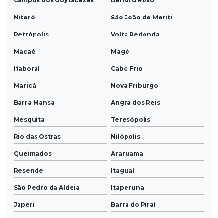
Campos dos Goytacazes
Belford Roxo
Niterói
São João de Meriti
Petrópolis
Volta Redonda
Macaé
Magé
Itaboraí
Cabo Frio
Maricá
Nova Friburgo
Barra Mansa
Angra dos Reis
Mesquita
Teresópolis
Rio das Ostras
Nilópolis
Queimados
Araruama
Resende
Itaguaí
São Pedro da Aldeia
Itaperuna
Japeri
Barra do Piraí