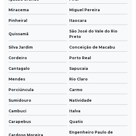
Miracema
Miguel Pereira
Pinheiral
Itaocara
São José do Vale do Rio
Quissamã
Preto
Silva Jardim
Conceição de Macabu
Cordeiro
Porto Real
Cantagalo
Sapucaia
Mendes
Rio Claro
Porciúncula
Carmo
Sumidouro
Natividade
Cambuci
Italva
Carapebus
Quatis
Engenheiro Paulo de
Cardoso Moreira