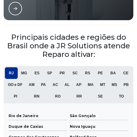
Principais cidades e regiões do
Brasil onde a JR Solutions atende
Reparo altivar:
RJ
MG
ES
SP
PR
SC
RS
PE
BA
CE
GO e DF
AM
PA
AC
AL
AP
MA
MT
MS
PB
PI
RN
RO
RR
SE
TO
Rio de Janeiro
São Gonçalo
Duque de Caxias
Nova Iguaçu