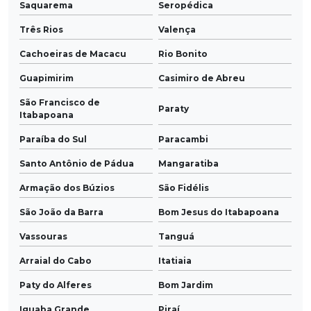
Saquarema
Seropédica
Três Rios
Valença
Cachoeiras de Macacu
Rio Bonito
Guapimirim
Casimiro de Abreu
São Francisco de
Paraty
Itabapoana
Paraíba do Sul
Paracambi
Santo Antônio de Pádua
Mangaratiba
Armação dos Búzios
São Fidélis
São João da Barra
Bom Jesus do Itabapoana
Vassouras
Tanguá
Arraial do Cabo
Itatiaia
Paty do Alferes
Bom Jardim
Iguaba Grande
Piraí