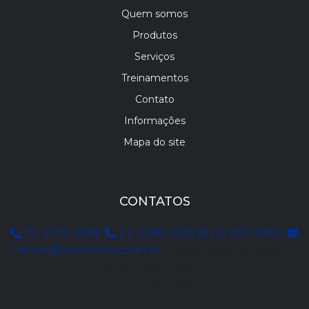
Quem somos
Produtos
Serviços
Treinamentos
Contato
Informações
Mapa do site
CONTATOS
(11) 2673-3998
(11) 2368-3265
(11) 2671-5893
nelson@jrsolutions.com.br
Rua Maria de Jesus, 11
Tatuapé, São Paulo - SP
CEP: 03317-050