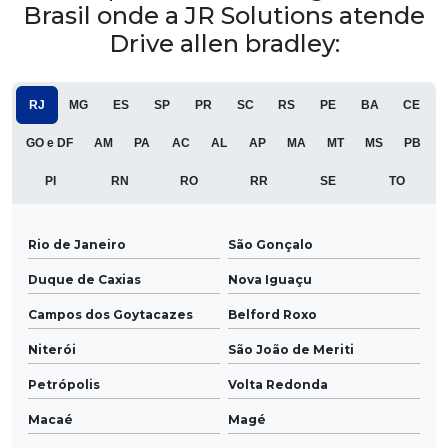
Brasil onde a JR Solutions atende
Drive allen bradley:
RJ
MG
ES
SP
PR
SC
RS
PE
BA
CE
GO e DF
AM
PA
AC
AL
AP
MA
MT
MS
PB
PI
RN
RO
RR
SE
TO
Rio de Janeiro
São Gonçalo
Duque de Caxias
Nova Iguaçu
Campos dos Goytacazes
Belford Roxo
Niterói
São João de Meriti
Petrópolis
Volta Redonda
Macaé
Magé