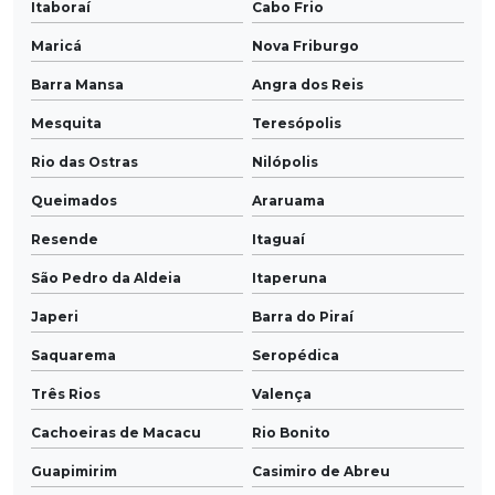
Itaboraí
Cabo Frio
Maricá
Nova Friburgo
Barra Mansa
Angra dos Reis
Mesquita
Teresópolis
Rio das Ostras
Nilópolis
Queimados
Araruama
Resende
Itaguaí
São Pedro da Aldeia
Itaperuna
Japeri
Barra do Piraí
Saquarema
Seropédica
Três Rios
Valença
Cachoeiras de Macacu
Rio Bonito
Guapimirim
Casimiro de Abreu