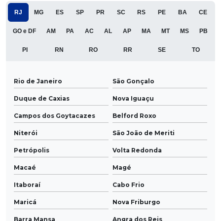
RJ
MG
ES
SP
PR
SC
RS
PE
BA
CE
GO e DF
AM
PA
AC
AL
AP
MA
MT
MS
PB
PI
RN
RO
RR
SE
TO
Rio de Janeiro
São Gonçalo
Duque de Caxias
Nova Iguaçu
Campos dos Goytacazes
Belford Roxo
Niterói
São João de Meriti
Petrópolis
Volta Redonda
Macaé
Magé
Itaboraí
Cabo Frio
Maricá
Nova Friburgo
Barra Mansa
Angra dos Reis