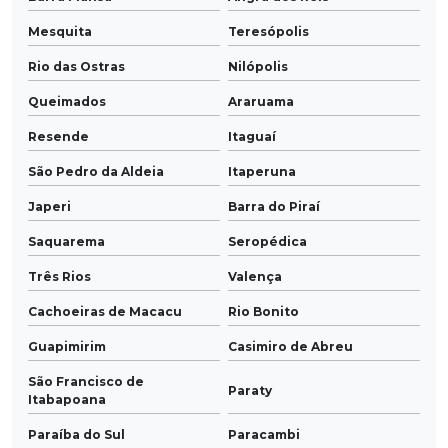
Mesquita
Teresópolis
Rio das Ostras
Nilópolis
Queimados
Araruama
Resende
Itaguaí
São Pedro da Aldeia
Itaperuna
Japeri
Barra do Piraí
Saquarema
Seropédica
Três Rios
Valença
Cachoeiras de Macacu
Rio Bonito
Guapimirim
Casimiro de Abreu
São Francisco de
Paraty
Itabapoana
Paraíba do Sul
Paracambi