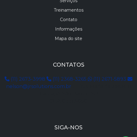
Serviços
Treinamentos
Contato
Informações
Mapa do site
CONTATOS
(11) 2673-3998
(11) 2368-3265
(11) 2671-5893
nelson@jrsolutions.com.br
Rua Maria de Jesus, 11
Tatuapé, São Paulo - SP
CEP: 03317-050
SIGA-NOS