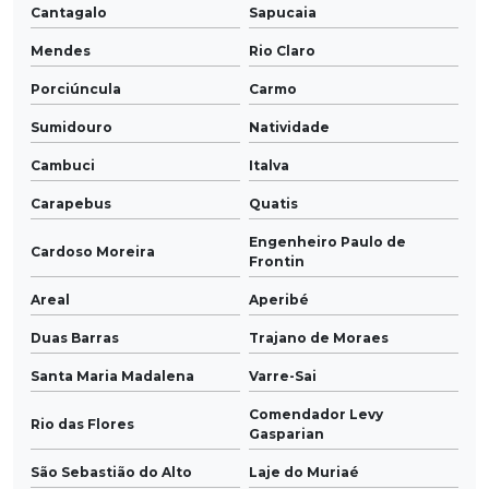
Cantagalo
Sapucaia
Mendes
Rio Claro
Porciúncula
Carmo
Sumidouro
Natividade
Cambuci
Italva
Carapebus
Quatis
Engenheiro Paulo de
Cardoso Moreira
Frontin
Areal
Aperibé
Duas Barras
Trajano de Moraes
Santa Maria Madalena
Varre-Sai
Comendador Levy
Rio das Flores
Gasparian
São Sebastião do Alto
Laje do Muriaé