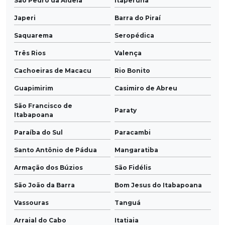
São Pedro da Aldeia
Itaperuna
Japeri
Barra do Piraí
Saquarema
Seropédica
Três Rios
Valença
Cachoeiras de Macacu
Rio Bonito
Guapimirim
Casimiro de Abreu
São Francisco de
Paraty
Itabapoana
Paraíba do Sul
Paracambi
Santo Antônio de Pádua
Mangaratiba
Armação dos Búzios
São Fidélis
São João da Barra
Bom Jesus do Itabapoana
Vassouras
Tanguá
Arraial do Cabo
Itatiaia