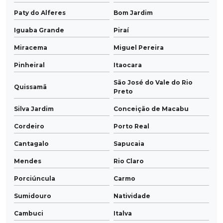
Paty do Alferes
Bom Jardim
Iguaba Grande
Piraí
Miracema
Miguel Pereira
Pinheiral
Itaocara
São José do Vale do Rio
Quissamã
Preto
Silva Jardim
Conceição de Macabu
Cordeiro
Porto Real
Cantagalo
Sapucaia
Mendes
Rio Claro
Porciúncula
Carmo
Sumidouro
Natividade
Cambuci
Italva