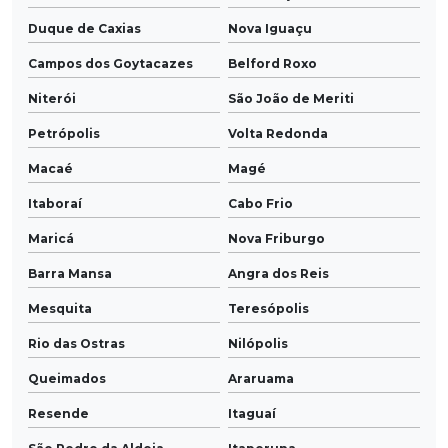
Duque de Caxias
Nova Iguaçu
Campos dos Goytacazes
Belford Roxo
Niterói
São João de Meriti
Petrópolis
Volta Redonda
Macaé
Magé
Itaboraí
Cabo Frio
Maricá
Nova Friburgo
Barra Mansa
Angra dos Reis
Mesquita
Teresópolis
Rio das Ostras
Nilópolis
Queimados
Araruama
Resende
Itaguaí