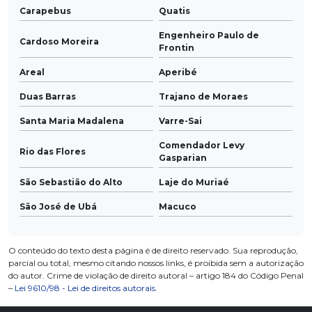
Carapebus
Quatis
Engenheiro Paulo de
Cardoso Moreira
Frontin
Areal
Aperibé
Duas Barras
Trajano de Moraes
Santa Maria Madalena
Varre-Sai
Comendador Levy
Rio das Flores
Gasparian
São Sebastião do Alto
Laje do Muriaé
São José de Ubá
Macuco
O conteúdo do texto desta página é de direito reservado. Sua reprodução,
parcial ou total, mesmo citando nossos links, é proibida sem a autorização
do autor. Crime de violação de direito autoral – artigo 184 do Código Penal
–
Lei 9610/98 - Lei de direitos autorais
.