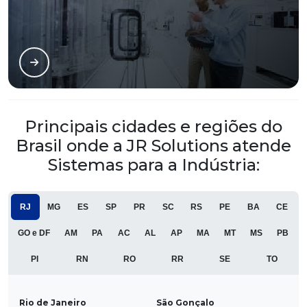
Principais cidades e regiões do
Brasil onde a JR Solutions atende
Sistemas para a Indústria:
RJ
MG
ES
SP
PR
SC
RS
PE
BA
CE
GO e DF
AM
PA
AC
AL
AP
MA
MT
MS
PB
PI
RN
RO
RR
SE
TO
Rio de Janeiro
São Gonçalo