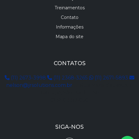
Treinamentos
Contato
Informações
Mapa do site
CONTATOS
(11) 2673-3998
(11) 2368-3265
(11) 2671-5893
nelson@jrsolutions.com.br
Rua Maria de Jesus, 11
Tatuapé, São Paulo - SP
CEP: 03317-050
SIGA-NOS