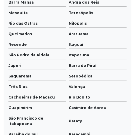
Barra Mansa
Angra dos Reis
Mesquita
Teresópolis
Rio das Ostras
Nilópolis
Queimados
Araruama
Resende
Itaguaí
São Pedro da Aldeia
Itaperuna
Japeri
Barra do Piraí
Saquarema
Seropédica
Três Rios
Valença
Cachoeiras de Macacu
Rio Bonito
Guapimirim
Casimiro de Abreu
São Francisco de
Paraty
Itabapoana
Paraíba do Sul
Paracambi