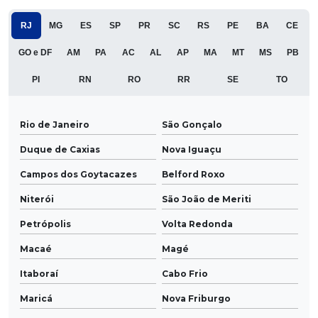
RJ
MG
ES
SP
PR
SC
RS
PE
BA
CE
GO e DF
AM
PA
AC
AL
AP
MA
MT
MS
PB
PI
RN
RO
RR
SE
TO
Rio de Janeiro
São Gonçalo
Duque de Caxias
Nova Iguaçu
Campos dos Goytacazes
Belford Roxo
Niterói
São João de Meriti
Petrópolis
Volta Redonda
Macaé
Magé
Itaboraí
Cabo Frio
Maricá
Nova Friburgo