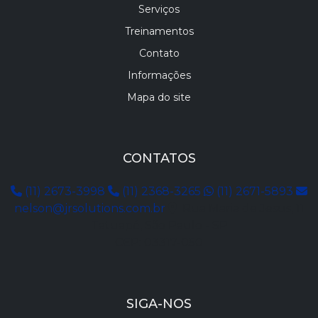
Serviços
Treinamentos
Contato
Informações
Mapa do site
CONTATOS
(11) 2673-3998
(11) 2368-3265
(11) 2671-5893
nelson@jrsolutions.com.br
Rua Maria de Jesus, 11
Tatuapé, São Paulo - SP
CEP: 03317-050
SIGA-NOS