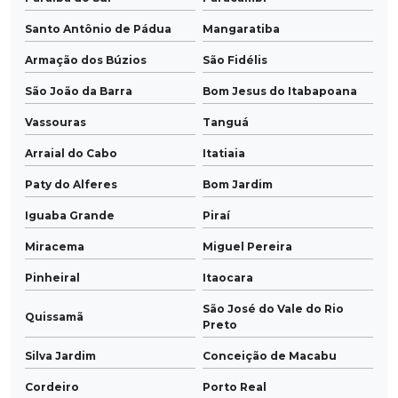
Santo Antônio de Pádua
Mangaratiba
Armação dos Búzios
São Fidélis
São João da Barra
Bom Jesus do Itabapoana
Vassouras
Tanguá
Arraial do Cabo
Itatiaia
Paty do Alferes
Bom Jardim
Iguaba Grande
Piraí
Miracema
Miguel Pereira
Pinheiral
Itaocara
São José do Vale do Rio
Quissamã
Preto
Silva Jardim
Conceição de Macabu
Cordeiro
Porto Real