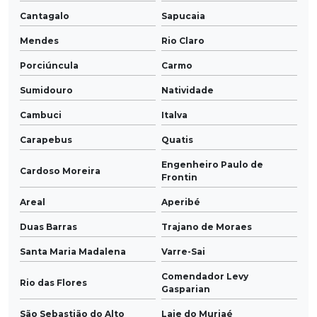
Cantagalo
Sapucaia
Mendes
Rio Claro
Porciúncula
Carmo
Sumidouro
Natividade
Cambuci
Italva
Carapebus
Quatis
Engenheiro Paulo de
Cardoso Moreira
Frontin
Areal
Aperibé
Duas Barras
Trajano de Moraes
Santa Maria Madalena
Varre-Sai
Comendador Levy
Rio das Flores
Gasparian
São Sebastião do Alto
Laje do Muriaé