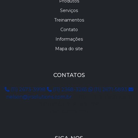
Produtos
Serviços
Treinamentos
Contato
Informações
Mapa do site
CONTATOS
(11) 2673-3998
(11) 2368-3265
(11) 2671-5893
nelson@jrsolutions.com.br
Rua Maria de Jesus, 11
Tatuapé, São Paulo - SP
CEP: 03317-050